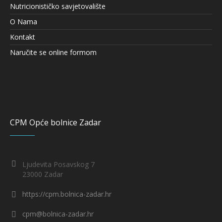
Nutricionističko savjetovalište
O Nama
Kontakt
Naručite se online formom
CPM Opće bolnice Zadar
Ljudevita Posavskog 7
23000 Zadar
https://cpm.bolnica-zadar.hr
cpm@bolnica-zadar.hr