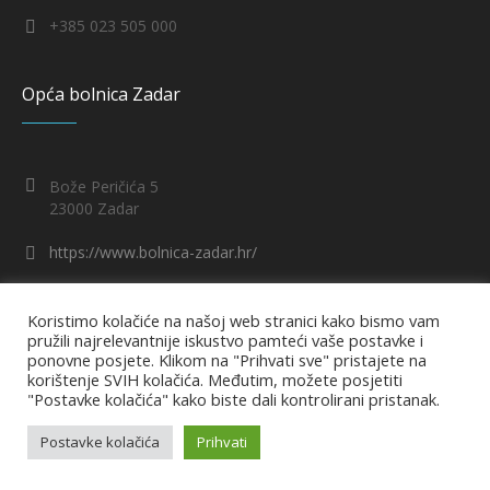
+385 023 505 000
Opća bolnica Zadar
Bože Peričića 5
23000 Zadar
https://www.bolnica-zadar.hr/
pisarnica@bolnica-zadar.hr
Koristimo kolačiće na našoj web stranici kako bismo vam
pružili najrelevantnije iskustvo pamteći vaše postavke i
+385 23 505 505
ponovne posjete. Klikom na "Prihvati sve" pristajete na
korištenje SVIH kolačića. Međutim, možete posjetiti
"Postavke kolačića" kako biste dali kontrolirani pristanak.
Opća bolnica Zadar © 2022 /
Pravila privatnosti
Postavke kolačića
Prihvati
Pravila privatnosti
/