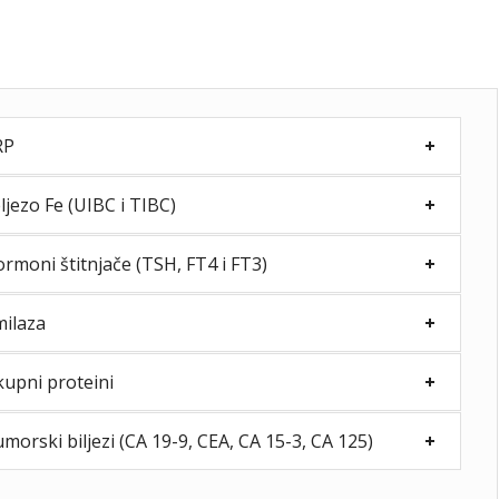
RP
ljezo Fe (UIBC i TIBC)
rmoni štitnjače (TSH, FT4 i FT3)
ilaza
upni proteini
morski biljezi (CA 19-9, CEA, CA 15-3, CA 125)