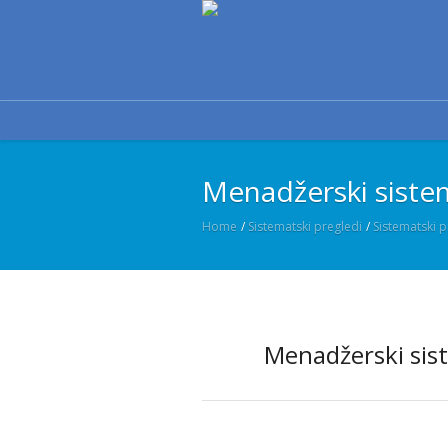
Menadžerski sistem
Home
/
Sistematski pregledi
/
Sistematski p
Menadžerski sis