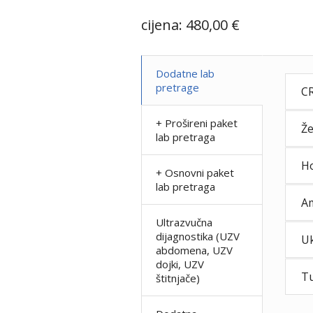
cijena: 480,00 €
Dodatne lab
pretrage
C
+ Prošireni paket
Že
lab pretraga
Ho
+ Osnovni paket
lab pretraga
Am
Ultrazvučna
dijagnostika (UZV
Uk
abdomena, UZV
dojki, UZV
Tu
štitnjače)