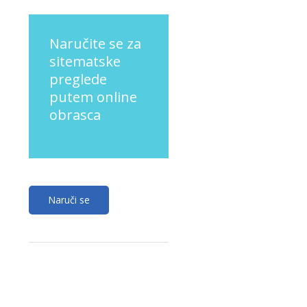
Naručite se za
sitematske
preglede
putem online
obrasca
Naruči se
Uz